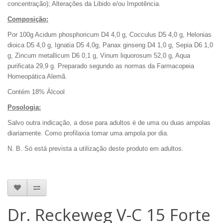
concentração); Alterações da Libido e/ou Impotência.
Composição:
Por 100g Acidum phosphoricum D4 4,0 g, Cocculus D5 4,0 g, Helonias
dioica D5 4,0 g, Ignatia D5 4,0g, Panax ginseng D4 1,0 g, Sepia D6 1,0
g, Zincum metallicum D6 0,1 g, Vinum liquorosum 52,0 g, Aqua
purificata 29,9 g. Preparado segundo as normas da Farmacopeia
Homeopática Alemã.
Contém 18% Álcool
Posologia:
Salvo outra indicação, a dose para adultos é de uma ou duas ampolas
diariamente. Como profilaxia tomar uma ampola por dia.
N. B. Só está prevista a utilização deste produto em adultos.
Dr. Reckeweg V-C 15 Forte