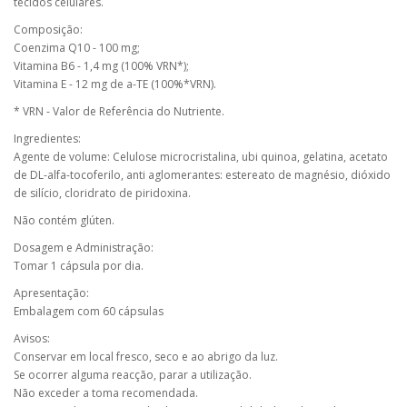
tecidos celulares.
Composição:
Coenzima Q10 - 100 mg;
Vitamina B6 - 1,4 mg (100% VRN*);
Vitamina E - 12 mg de a-TE (100%*VRN).
* VRN - Valor de Referência do Nutriente.
Ingredientes:
Agente de volume: Celulose microcristalina, ubi quinoa, gelatina, acetato
de DL-alfa-tocoferilo, anti aglomerantes: estereato de magnésio, dióxido
de silício, cloridrato de piridoxina.
Não contém glúten.
Dosagem e Administração:
Tomar 1 cápsula por dia.
Apresentação:
Embalagem com 60 cápsulas
Avisos:
Conservar em local fresco, seco e ao abrigo da luz.
Se ocorrer alguma reacção, parar a utilização.
Não exceder a toma recomendada.