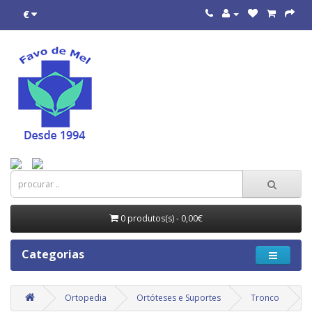
€
0 produtos(s) - 0,00€
Categorias
Ortopedia
Ortóteses e Suportes
Tronco