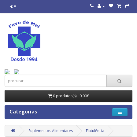
€
0 produtos(s) - 0,00€
Categorias
Suplementos Alimentares
Flatulência