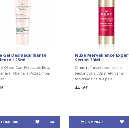
e Gel Desmaquilhante
Nuxe Merveillence Exper
dente 125ml
Serum 30ML
 e Olhos Com Pétalas de Rosa
Sérum refirmante com efeito
Sensível, Normal a Mista Limpa,
tensor que ajuda a reforçar a
qui..
tonicidade da sua pele. ..
0€
44,16€
COMPRAR
COMPRAR