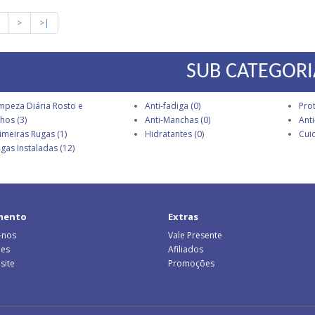
>
>|
SUB CATEGORI
mpeza Diária Rosto e
Anti-fadiga (0)
Prot
hos (3)
Anti-Manchas (0)
Anti
imeiras Rugas (1)
Hidratantes (0)
Cui
gas Instaladas (12)
mento
Extras
-nos
Vale Presente
ões
Afiliados
site
Promoções