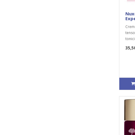
Nux
Exp
Creme
tenso
tonic
35,5