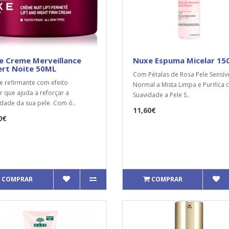
e Creme Merveillance
Nuxe Espuma Micelar 15
ert Noite 50ML
Com Pétalas de Rosa Pele Sensíve
 refirmante com efeito
Normal a Mista Limpa e Purifica
r que ajuda a reforçar a
Suavidade a Pele S..
idade da sua pele. Com ó..
11,60€
0€
COMPRAR
COMPRAR