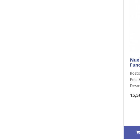
Nux
Fun
Rosto
Pele 
Desma
15,5