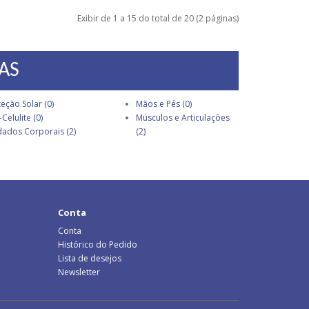
Exibir de 1 a 15 do total de 20 (2 páginas)
AS
eção Solar (0)
Mãos e Pés (0)
-Celulite (0)
Músculos e Articulações
dados Corporais (2)
(2)
Conta
Conta
Histórico do Pedido
Lista de desejos
Newsletter