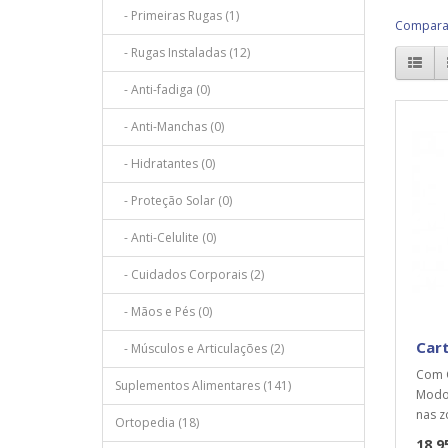
- Primeiras Rugas (1)
Comparaç
- Rugas Instaladas (12)
- Anti-fadiga (0)
- Anti-Manchas (0)
- Hidratantes (0)
- Proteção Solar (0)
- Anti-Celulite (0)
- Cuidados Corporais (2)
- Mãos e Pés (0)
Cart
- Músculos e Articulações (2)
Com C
Suplementos Alimentares (141)
Modo 
nas z
Ortopedia (18)
18,9