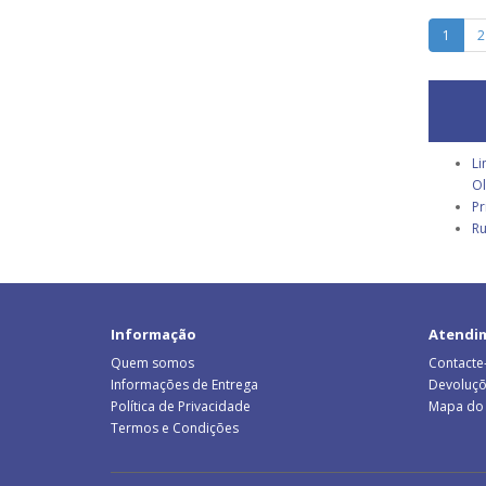
1
2
Li
Ol
Pr
Ru
Informação
Atendi
Quem somos
Contacte
Informações de Entrega
Devoluç
Política de Privacidade
Mapa do 
Termos e Condições