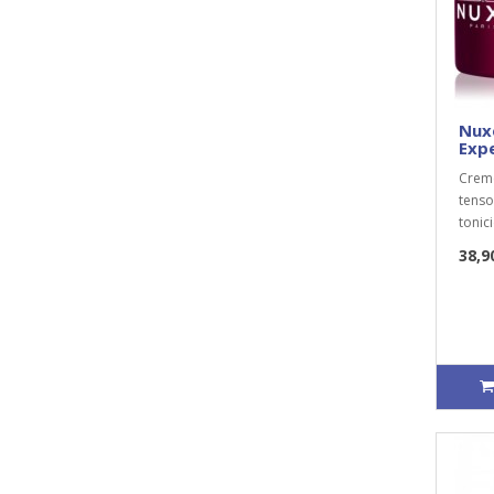
Nux
Exp
Creme
tenso
tonic
38,9